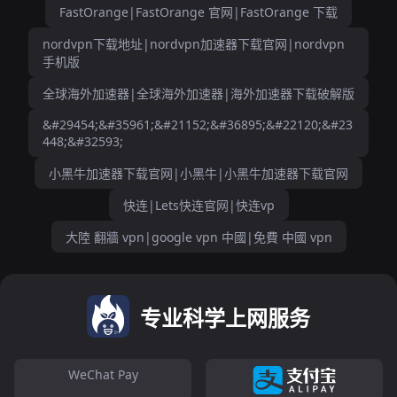
FastOrange|FastOrange 官网|FastOrange 下载
nordvpn下载地址|nordvpn加速器下载官网|nordvpn
手机版
全球海外加速器|全球海外加速器|海外加速器下载破解版
&#29454;&#35961;&#21152;&#36895;&#22120;&#23
448;&#32593;
小黑牛加速器下载官网|小黑牛|小黑牛加速器下载官网
快连|Lets快连官网|快连vp
大陸 翻牆 vpn|google vpn 中國|免費 中國 vpn
专业科学上网服务
WeChat Pay