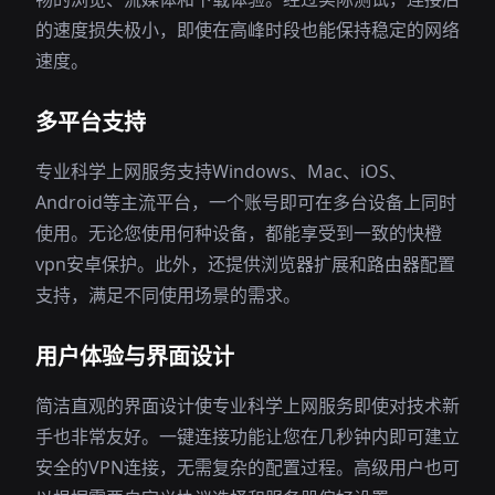
的速度损失极小，即使在高峰时段也能保持稳定的网络
速度。
多平台支持
专业科学上网服务支持Windows、Mac、iOS、
Android等主流平台，一个账号即可在多台设备上同时
使用。无论您使用何种设备，都能享受到一致的快橙
vpn安卓保护。此外，还提供浏览器扩展和路由器配置
支持，满足不同使用场景的需求。
用户体验与界面设计
简洁直观的界面设计使专业科学上网服务即使对技术新
手也非常友好。一键连接功能让您在几秒钟内即可建立
安全的VPN连接，无需复杂的配置过程。高级用户也可