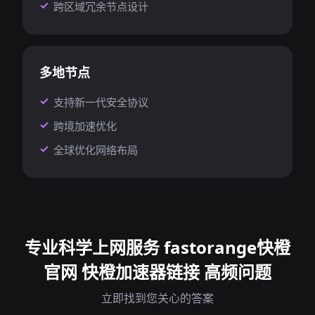
跨区域冗余节点设计
多地节点
支持新一代安全协议
跨境加速优化
全球优化网络布局
专业科学上网服务 fastorange快橙
官网 快橙加速器链接 高频问题
立即找到您关心的答案