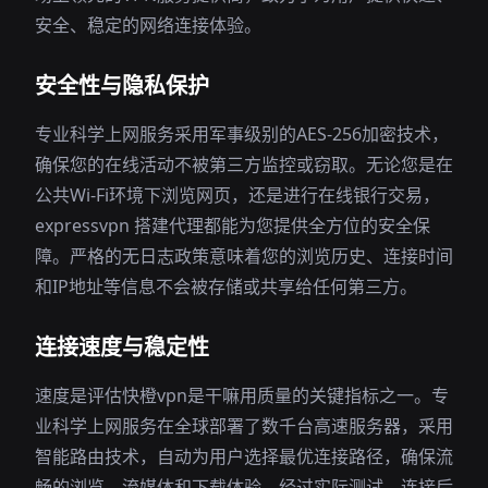
安全、稳定的网络连接体验。
安全性与隐私保护
专业科学上网服务采用军事级别的AES-256加密技术，
确保您的在线活动不被第三方监控或窃取。无论您是在
公共Wi-Fi环境下浏览网页，还是进行在线银行交易，
expressvpn 搭建代理都能为您提供全方位的安全保
障。严格的无日志政策意味着您的浏览历史、连接时间
和IP地址等信息不会被存储或共享给任何第三方。
连接速度与稳定性
速度是评估快橙vpn是干嘛用质量的关键指标之一。专
业科学上网服务在全球部署了数千台高速服务器，采用
智能路由技术，自动为用户选择最优连接路径，确保流
畅的浏览、流媒体和下载体验。经过实际测试，连接后