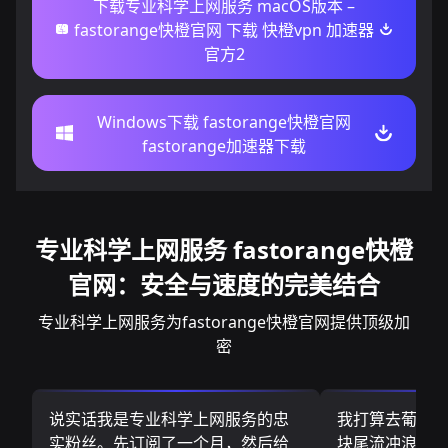
下载专业科学上网服务 macOS版本 –
fastorange快橙官网 下载 快橙vpn 加速器
官方2
Windows下载 fastorange快橙官网
fastorange加速器下载
专业科学上网服务 fastorange快橙
官网：安全与速度的完美结合
专业科学上网服务为fastorange快橙官网提供顶级加
密
说实话我是专业科学上网服务的忠
我打算去葡萄
实粉丝。先订阅了一个月，然后给
块尾流冲浪板.