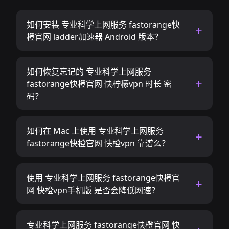
如何安装 专业科学上网服务 fastorange快
橙官网 ladder加速器 Android 版本？
如何恢复忘记的 专业科学上网服务
fastorange快橙官网 快柠檬vpn 时长 密
码？
如何在 Mac 上使用 专业科学上网服务
fastorange快橙官网 快橙vpn 靠谱么？
使用 专业科学上网服务 fastorange快橙官
网 快橙vpn手机版 是否会降低网速？
专业科学上网服务 fastorange快橙官网 快